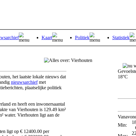
wsarchief
Kaart
Politiek
Statistiek
Gevoelst
uten, het laatste lokale nieuws dat
18°C
handig
nieuwsarchief
met
ieberichten, plaatselijke politiek
erland en heeft een inwonersaantal
Steeds bredere opklaringen. Mo
akte van Vierhouten is 129.49 km²
 water. Vierhouten ligt aan de
Vanavond
1
Min:
en ligt op € 12400.00 per
2
Max: