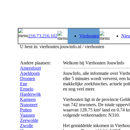
216.73.216.102
Vierhouten
Nieu
U bent in: vierhouten.jouwinfo.nl / vierhouten
Andere plaatsen:
Welkom bij Vierhouten JouwInfo
Amersfoort
Apeldoorn
JouwInfo, alle informatie over Vierho
Dronten
elke 5 minutes wordt ververst, een 
Epe
makkelijke zoekfuncties, actuele polit
Ermelo
en nog veel meer.
Harderwijk
Kampen
Vierhouten ligt in de provincie Geld
Nunspeet
van 742 inwoners. De totale oppervl
Putten
waarvan 128.75 km² land en 0.74 km²
Vaassen
volgende verkeersaders: N310.
Zeewolde
Zwolle
Het gemiddelde inkomen in Vierhout