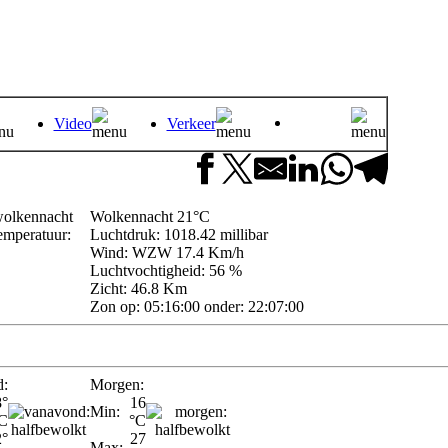
Video
Verkeer
Wolkennacht 21°C
emperatuur:
Luchtdruk: 1018.42 millibar
Wind: WZW 17.4 Km/h
Luchtvochtigheid: 56 %
Zicht: 46.8 Km
Zon op: 05:16:00 onder: 22:07:00
rgen warm met zon, 's avonds kans op een bui Vandaag zijn er geen waarschuwingen. Vanaf mor
:
Morgen:
8°
16
Min:
C
°C
2°
27
Max: