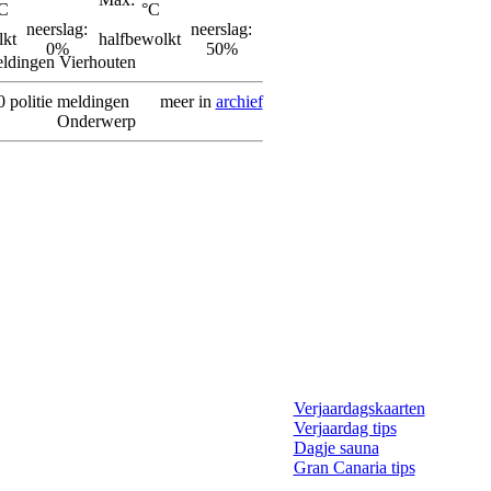
C
°C
neerslag:
neerslag:
lkt
halfbewolkt
0%
50%
eldingen Vierhouten
0 politie meldingen
meer in
archief
Onderwerp
Verjaardagskaarten
Verjaardag tips
Dagje sauna
Gran Canaria tips