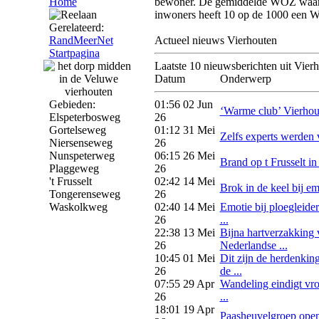
Home
bewoner. De gemiddelde WOZ waard
inwoners heeft 10 op de 1000 een W
Gerelateerd:
RandMeerNet
Actueel nieuws Vierhouten
Startpagina
Laatste 10 nieuwsberichten uit Vier
Datum
Onderwerp
Gebieden:
01:56 02 Jun
‘Warme club’ Vierhoute
Elspeterbosweg
26
Gortelseweg
01:12 31 Mei
Zelfs experts werden ver
Niersenseweg
26
Nunspeterweg
06:15 26 Mei
Brand op t Frusselt i
Plaggeweg
26
't Frusselt
02:42 14 Mei
Brok in de keel bij emo
Tongerenseweg
26
Waskolkweg
02:40 14 Mei
Emotie bij ploegleider
26
...
22:38 13 Mei
Bijna hartverzakking 
26
Nederlandse ...
10:45 01 Mei
Dit zijn de herdenkin
26
de ...
07:55 29 Apr
Wandeling eindigt vr
26
...
18:01 19 Apr
Paasheuvelgroep open