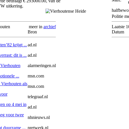
e bedraagt € 293000.00, van de
W uitkering.
halfbewo
Politie m
houten
meer in
archief
Laatste 1
Bron
Datum
n’82 krijgt ...
ad.nl
rast: dit is ...
ad.nl
n Vierhouten
alarmeringen.nl
tionele ...
msn.com
 Vierhouten als
msn.com
voor
telegraaf.nl
gen op 4 mei in
ad.nl
oeg voor twee
nhnieuws.nl
t duurzame ...
pretwerk.nl